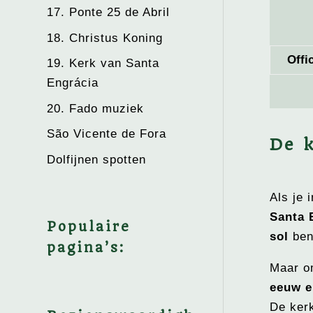
17. Ponte 25 de Abril
18. Christus Koning
Offi
19. Kerk van Santa
Engrácia
20. Fado muziek
São Vicente de Fora
De 
Dolfijnen spotten
Als je 
Santa 
Populaire
sol
bent
pagina’s:
Maar om
eeuw e
De ker