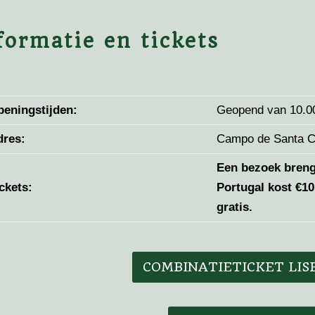
formatie en tickets
peningstijden:
Geopend van 10.00
dres:
Campo de Santa Cl
Een bezoek breng
ckets:
Portugal kost €1
gratis.
COMBINATIETICKET LIS