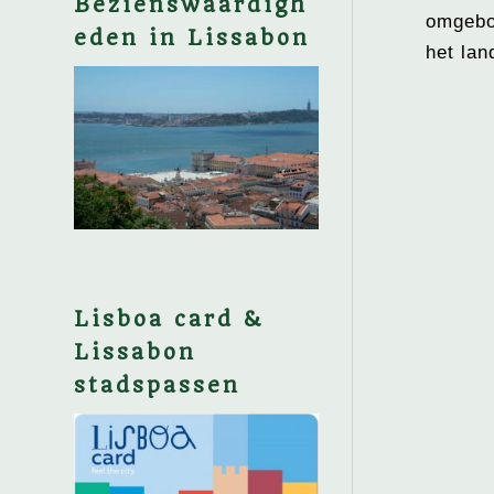
Bezienswaardigh
omgebo
eden in Lissabon
het lan
Lisboa card &
Lissabon
stadspassen