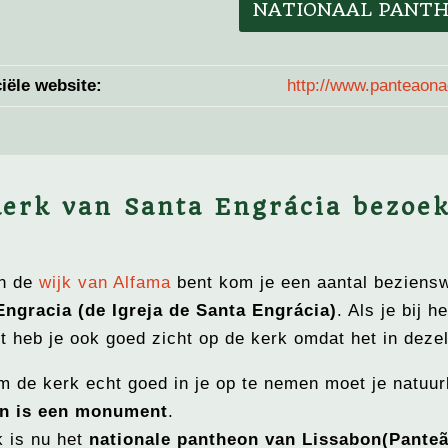
NATIONAAL PANT
ciële website:
http://www.panteaonac
kerk van Santa Engrácia bezoe
in de
wijk van Alfama
bent kom je een aantal beziens
Engracia (
de Igreja de Santa Engrácia)
. Als je bij 
 heb je ook goed zicht op de kerk omdat het in dezel
 de kerk echt goed in je op te nemen moet je natuur
n is een monument
.
k is nu
het
nationale pantheon van Lissabon(
Pante