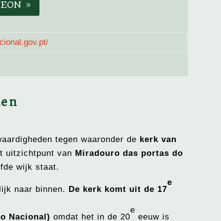
HEON
ional.gov.pt/
ken
waardigheden tegen waaronder de
kerk van
het uitzichtpunt van
Miradouro das portas do
fde wijk staat.
e
lijk naar binnen.
De kerk komt uit de 17
e
ão Nacional)
omdat het in de 20
eeuw is