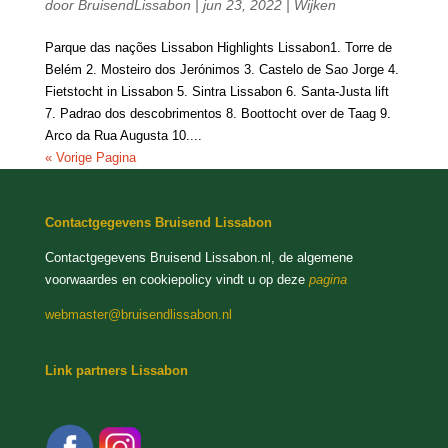
door
BruisendLissabon
|
jun 23, 2022
|
Wijken
Parque das nações Lissabon Highlights Lissabon1. Torre de
Belém 2. Mosteiro dos Jerónimos 3. Castelo de Sao Jorge 4.
Fietstocht in Lissabon 5. Sintra Lissabon 6. Santa-Justa lift
7. Padrao dos descobrimentos 8. Boottocht over de Taag 9.
Arco da Rua Augusta 10....
« Vorige Pagina
Contactgegevens Bruisend Lissabon
Contactgegevens Bruisend Lissabon.nl, de algemene
voorwaardes en cookiepolicy vindt u op deze
pagina
webmaster@bruisendlissabon.nl
Link partners Lissabon